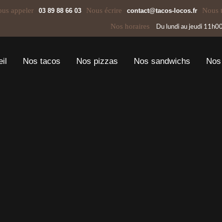
us appeler
Nous écrire
Nous 
03 89 88 66 03
contact@tacos-locos.fr
Nos horaires
Du lundi au jeudi
11h00
il
Nos tacos
Nos pizzas
Nos sandwichs
Nos