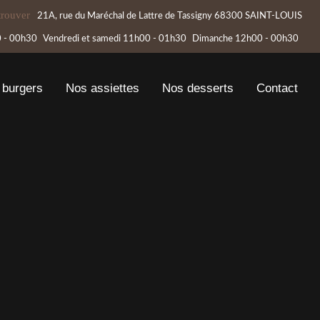
trouver
21A, rue du Maréchal de Lattre de Tassigny 68300 SAINT-LOUIS
 - 00h30
Vendredi et samedi
11h00 - 01h30
Dimanche
12h00 - 00h30
 burgers
Nos assiettes
Nos desserts
Contact