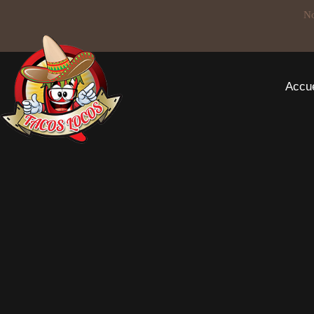
No
Accue